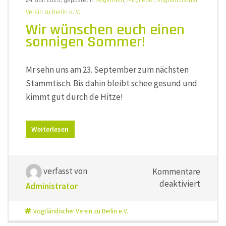
24. Juli 2025, gepostet in
Allgemein
,
Mitglieder
,
Vogtländischer
Verein zu Berlin e. V.
Wir wünschen euch einen
sonnigen Sommer!
Mr sehn uns am 23. September zum nächsten
Stammtisch. Bis dahin bleibt schee gesund und
kimmt gut durch de Hitze!
Weiterlesen
verfasst von
Kommentare
für
deaktiviert
Administrator
Wir
wünsch
Vogtländischer Verein zu Berlin e. V.
euch