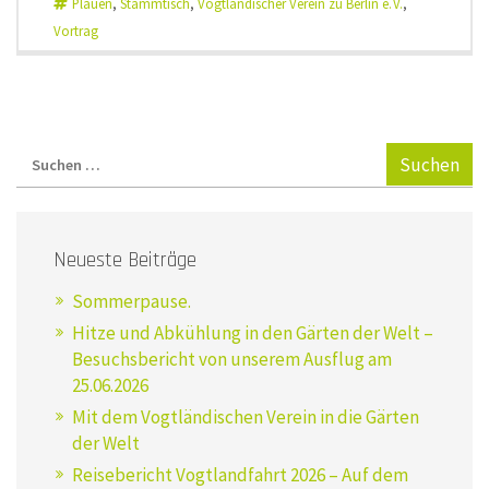
Plauen
,
Stammtisch
,
Vogtländischer Verein zu Berlin e. V.
,
Rezept
Vortrag
und
randali
Literate
Lars
Buchm
begeist
mit
seinem
Vortrag
Neueste Beiträge
über
Sommerpause.
das
Hitze und Abkühlung in den Gärten der Welt –
Café
Besuchsbericht von unserem Ausflug am
Trömel
25.06.2026
Mit dem Vogtländischen Verein in die Gärten
der Welt
Reisebericht Vogtlandfahrt 2026 – Auf dem