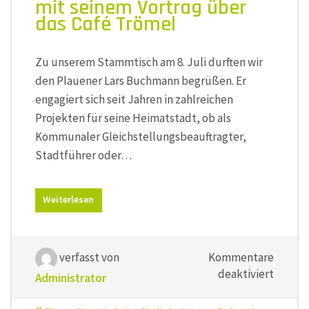
mit seinem Vortrag über
das Café Trömel
Zu unserem Stammtisch am 8. Juli durften wir
den Plauener Lars Buchmann begrüßen. Er
engagiert sich seit Jahren in zahlreichen
Projekten für seine Heimatstadt, ob als
Kommunaler Gleichstellungsbeauftragter,
Stadtführer oder…
Weiterlesen
verfasst von
Kommentare
für
deaktiviert
Administrator
Von
verscho