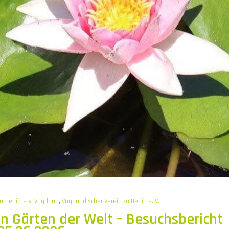
u-berlin-e-v
,
Vogtland
,
Vogtländischer Verein zu Berlin e. V.
n Gärten der Welt – Besuchsbericht