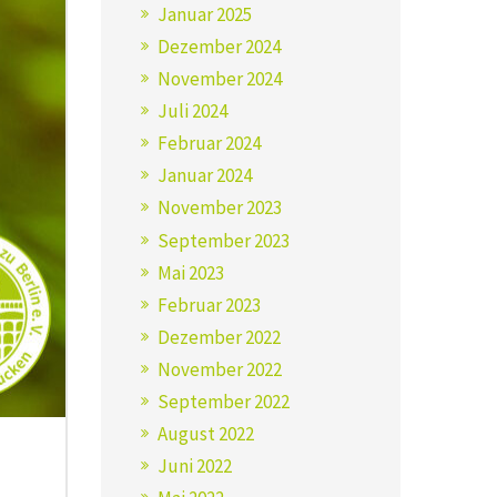
–
Januar 2025
Besuchsbericht
Dezember 2024
von
November 2024
unserem
Ausflug
Juli 2024
am
Februar 2024
25.06.2026
Januar 2024
November 2023
September 2023
Mai 2023
Februar 2023
Dezember 2022
November 2022
September 2022
August 2022
Juni 2022