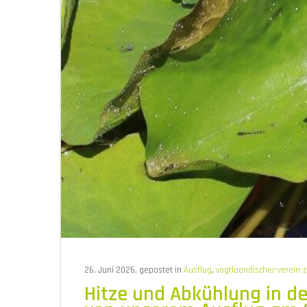
26. Juni 2026, gepostet in
Ausflug
,
vogtlaendischer-verein-z
Hitze und Abkühlung in de