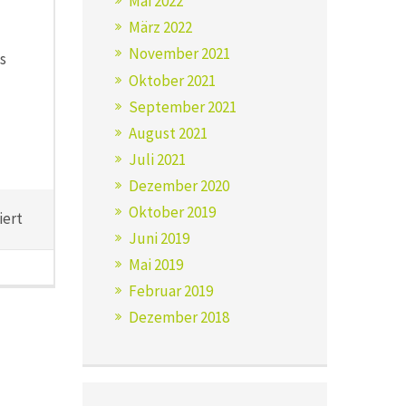
Mai 2022
März 2022
November 2021
s
Oktober 2021
September 2021
August 2021
Juli 2021
Dezember 2020
Oktober 2019
für
iert
Juni 2019
Mit
dem
Mai 2019
Vogtländischen
Februar 2019
Verein
Dezember 2018
in
die
Gärten
der