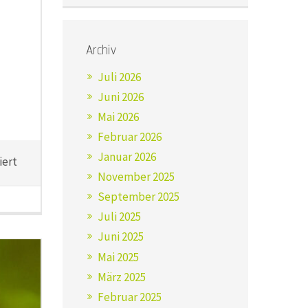
Archiv
Juli 2026
Juni 2026
Mai 2026
Februar 2026
Januar 2026
für
iert
November 2025
Hitze
und
September 2025
Abkühlung
Juli 2025
in
Juni 2025
den
Mai 2025
Gärten
der
März 2025
Welt
Februar 2025