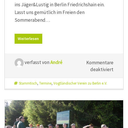
ins Jäger&Lustig in Berlin Friedrichshain ein.
Lasst uns gemütlich im Freien den
Sommerabend…
Weiterlesen
verfasst von
André
Kommentare
für
deaktiviert
Sommer
5.
Stammtisch
,
Termine
,
Vogtländischer Verein zu Berlin e. V.
Juli
2022