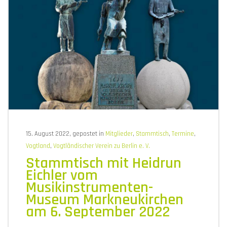
15. August 2022, gepostet in
Mitglieder
,
Stammtisch
,
Termine
,
Vogtland
,
Vogtländischer Verein zu Berlin e. V.
Stammtisch mit Heidrun
Eichler vom
Musikinstrumenten-
Museum Markneukirchen
am 6. September 2022