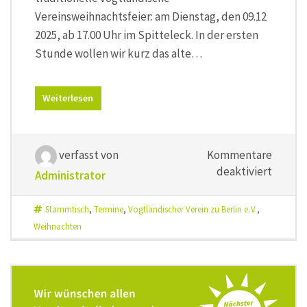
Vereinsweihnachtsfeier: am Dienstag, den 09.12
2025, ab 17.00 Uhr im Spitteleck. In der ersten
Stunde wollen wir kurz das alte…
Weiterlesen
verfasst von
Kommentare
für
deaktiviert
Administrator
Dr Rupp
kimmt
Stammtisch
,
Termine
,
Vogtländischer Verein zu Berlin e. V.
,
Weihnachten