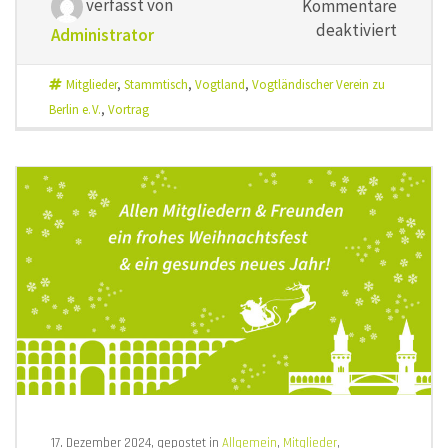
verfasst von
Kommentare
für
deaktiviert
Administrator
Unser
erster
Mitglieder
,
Stammtisch
,
Vogtland
,
Vogtländischer Verein zu
Vogtla
Berlin e. V.
,
Vortrag
des
Jahres
am
18.02.2
17. Dezember 2024, gepostet in
Allgemein
,
Mitglieder
,