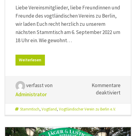
Liebe Vereinsmitglieder, liebe Freundinnen und
Freunde des vogtländischen Vereins zu Berlin,
wir laden Euch recht herzlich zu unserem
nächsten Stammtisch am 6. September 2022 um
18 Uhr ein. Wie gewohnt…
Weiterlesen
verfasst von
Kommentare
für
deaktiviert
Administrator
Stammt
mit
Stammtisch
,
Vogtland
,
Vogtländischer Verein zu Berlin e. V.
Heidrun
Eichler
vom