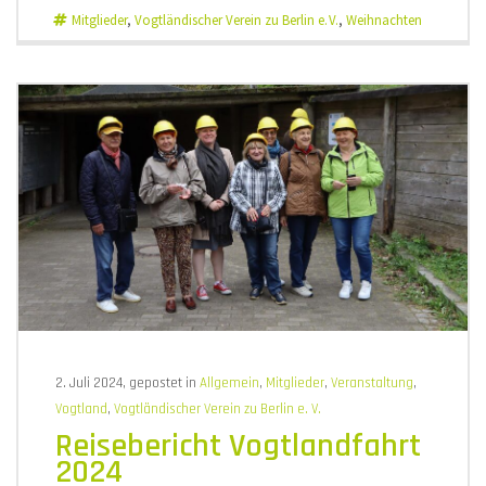
Mitglieder
,
Vogtländischer Verein zu Berlin e. V.
,
Weihnachten
2. Juli 2024, gepostet in
Allgemein
,
Mitglieder
,
Veranstaltung
,
Vogtland
,
Vogtländischer Verein zu Berlin e. V.
Reisebericht Vogtlandfahrt
2024