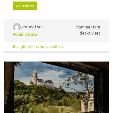
Weiterlesen
verfasst von
Kommentare
für
deaktiviert
Administrator
Wir
wünsch
Vogtländischer Verein zu Berlin e. V.
euch
einen
sonnige
Somme