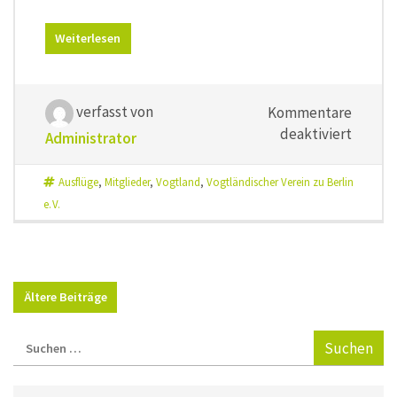
Weiterlesen
verfasst von
Kommentare
für
deaktiviert
Administrator
Vogtlan
2022
Ausflüge
,
Mitglieder
,
Vogtland
,
Vogtländischer Verein zu Berlin
e. V.
Ältere Beiträge