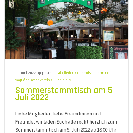
Musikin
Museu
Markneu
am
6.
Septem
2022
16. Juni 2022, gepostet in
Mitglieder
,
Stammtisch
,
Termine
,
Vogtländischer Verein zu Berlin e. V.
Sommerstammtisch am 5.
Juli 2022
Liebe Mitglieder, liebe Freundinnen und
Freunde, wir laden Euch alle recht herzlich zum
Sommerstammtisch am 5. Juli 2022 ab 18:00 Uhr