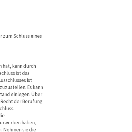
nur zum Schluss eines
n hat, kann durch
chluss ist das
Ausschlusses ist
 zuzustellen. Es kann
tand einlegen. Über
 Recht der Berufung
chluss.
die
e erworben haben,
. Nehmen sie die