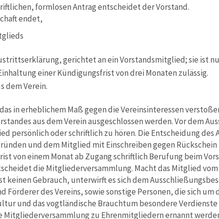
hriftlichen, formlosen Antrag entscheidet der Vorstand.
schaft endet,
tglieds
ustrittserklärung, gerichtet an ein Vorstandsmitglied; sie ist 
inhaltung einer Kündigungsfrist von drei Monaten zulässig.
us dem Verein.
, das in erheblichem Maß gegen die Vereinsinteressen verstoße
rstandes aus dem Verein ausgeschlossen werden. Vor dem Auss
ed persönlich oder schriftlich zu hören. Die Entscheidung des 
egründen und dem Mitglied mit Einschreiben gegen Rückschein
Frist von einem Monat ab Zugang schriftlich Berufung beim Vors
tscheidet die Mitgliederversammlung. Macht das Mitglied vom
ist keinen Gebrauch, unterwirft es sich dem Ausschließungsbes
nd Förderer des Vereins, sowie sonstige Personen, die sich um 
Kultur und das vogtländische Brauchtum besondere Verdienst
ie Mitgliederversammlung zu Ehrenmitgliedern ernannt werden