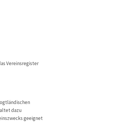
 das Vereinsregister
vogtländischen
taltet dazu
reinszwecks geeignet