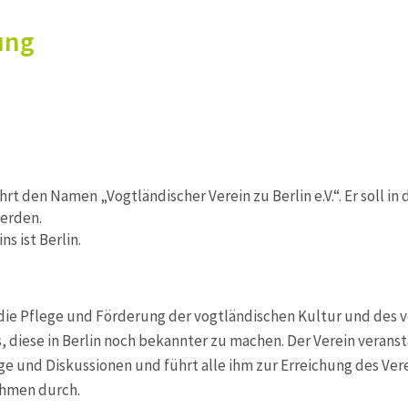
ung
̈hrt den Namen „Vogtländischer Verein zu Berlin e.V.“. Er soll in
erden.
ns ist Berlin.
die Pflege und Förderung der vogtländischen Kultur und des 
s, diese in Berlin noch bekannter zu machen. Der Verein verans
̈ge und Diskussionen und führt alle ihm zur Erreichung des Ve
hmen durch.