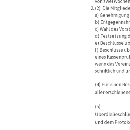
von zwei Wochen 
(2) Die Mitglie
a) Genehmigung d
b) Entgegennahm
c) Wahl des Vors
d) Festsetzung d
e) Beschlüsse u
f) Beschlüsse u
eines Kassenprü
wenn das Vereins
schriftlich und 
(4) Für einen Be
aller erschienen
(5)
ÜberdieBeschl
und dem Protokol