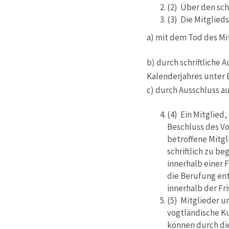
(2) Über den sc
(3) Die Mitglied
a) mit dem Tod des Mi
b) durch schriftliche A
Kalenderjahres unter E
c) durch Ausschluss a
(4) Ein Mitglied
Beschluss des Vo
betroffene Mitgli
schriftlich zu b
innerhalb einer 
die Berufung en
innerhalb der Fr
(5) Mitglieder u
vogtländische 
können durch d