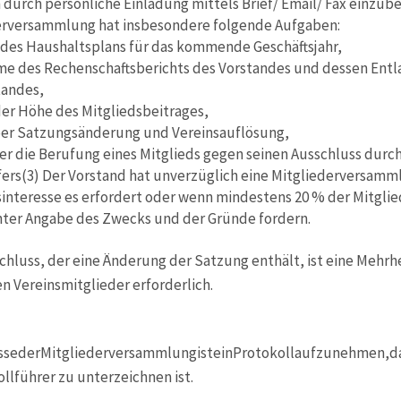
durch persönliche Einladung mittels Brief/ Email/ Fax einzub
derversammlung hat insbesondere folgende Aufgaben:
es Haushaltsplans für das kommende Geschäftsjahr,
e des Rechenschaftsberichts des Vorstandes und dessen Entl
tandes,
er Höhe des Mitgliedsbeitrages,
̈ber Satzungsänderung und Vereinsauflösung,
̈ber die Berufung eines Mitglieds gegen seinen Ausschluss durc
fers(3) Der Vorstand hat unverzüglich eine Mitgliederversam
interesse es erfordert oder wenn mindestens 20 % der Mitglie
unter Angabe des Zwecks und der Gründe fordern.
schluss, der eine Änderung der Satzung enthält, ist eine Mehrh
en Vereinsmitglieder erforderlich.
üssederMitgliederversammlungisteinProtokollaufzunehmen,
lführer zu unterzeichnen ist.