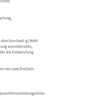
erufen.
astung,
h den Vorstand. g) Wahl
mlung einzuberufen,
der die Einberufung
eit von zwei Dritteln
dasvomVersammlungsleiter