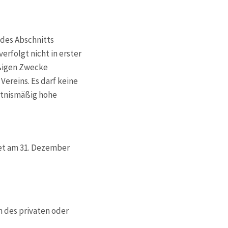
 des Abschnitts
erfolgt nicht in erster
äßigen Zwecke
ereins. Es darf keine
tnismäßig hohe
ndet am 31. Dezember
n des privaten oder