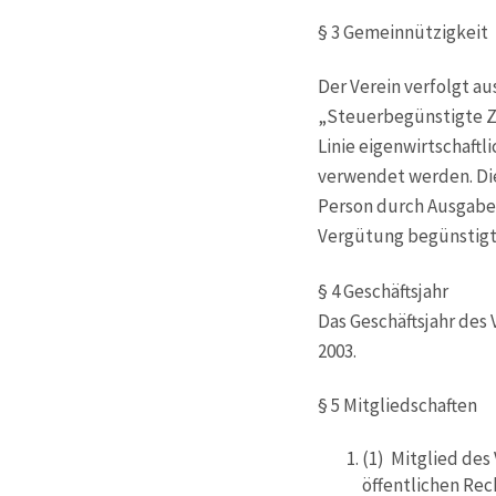
§ 3 Gemeinnützigkeit
Der Verein verfolgt a
„Steuerbegünstigte Zw
Linie eigenwirtschaftl
verwendet werden. Die
Person durch Ausgaben
Vergütung begünstig
§ 4 Geschäftsjahr
Das Geschäftsjahr des
2003.
§ 5 Mitgliedschaften
(1) Mitglied des 
öffentlichen Re