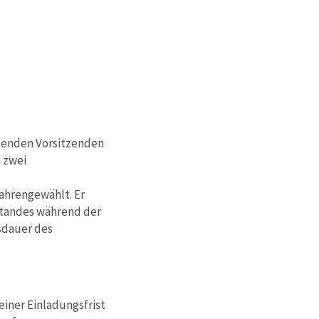
etenden Vorsitzenden
 zwei
ahrengewählt. Er
standes während der
tsdauer des
einer Einladungsfrist