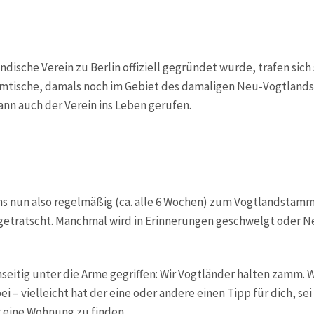
dische Verein zu Berlin offiziell gegründet wurde, trafen sic
tische, damals noch im Gebiet des damaligen Neu-Vogtlands. 
ann auch der Verein ins Leben gerufen.
uns nun also regelmäßig (ca. alle 6 Wochen) zum Vogtlandstamm
getratscht. Manchmal wird in Erinnerungen geschwelgt oder N
seitig unter die Arme gegriffen: Wir Vogtländer halten zamm. 
i – vielleicht hat der eine oder andere einen Tipp für dich, sei
 eine Wohnung zu finden.