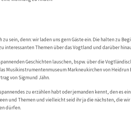
ch zu sein, denn: wir laden uns gern Gäste ein. Die halten zu B
 zu interessanten Themen über das Vogtland und darüber hinau
spannenden Geschichten lauschen, bspw. über die Vogtländisc
das Musikinstrumentenmuseum Markneukirchen von Heidrun E
ortrag von Sigmund Jähn.
 spannendes zu erzählen habt oder jemanden kennt, den es ein
een und Themen und vielleicht seid ihr ja die nächsten, die wir 
en dürfen.