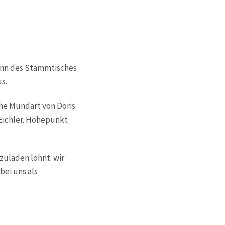
eginn des Stammtisches
s.
he Mundart von Doris
ichler. Höhepunkt
zuladen lohnt: wir
bei uns als