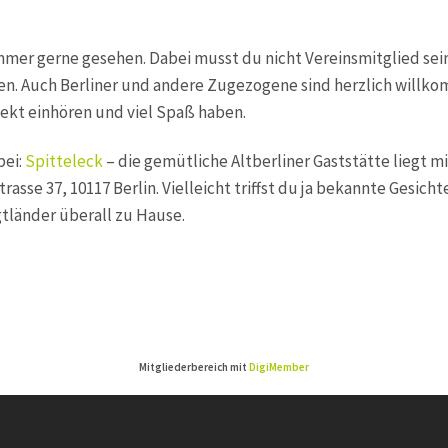
mmer gerne gesehen. Dabei musst du nicht Vereinsmitglied se
. Auch Berliner und andere Zugezogene sind herzlich willkom
lekt einhören und viel Spaß haben.
bei:
Spitteleck
– die gemütliche Altberliner Gaststätte liegt m
trasse 37, 10117 Berlin. Vielleicht triffst du ja bekannte Gesichte
gtländer überall zu Hause.
Mitgliederbereich mit
DigiMember