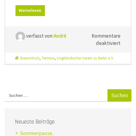
Weiterlesen
verfasst von
André
Kommentare
für
deaktiviert
Erster
Stammt
Stammtisch
,
Termine
,
Vogtländischer Verein zu Berlin e. V.
2021
Neueste Beiträge
Sommerpause.