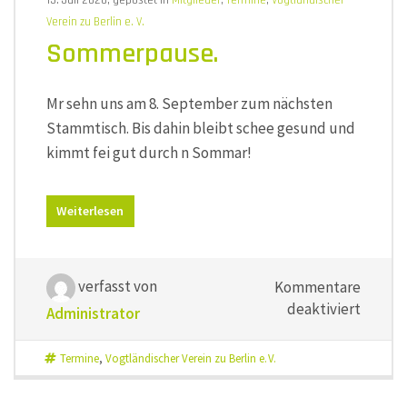
13. Juli 2026, gepostet in
Mitglieder
,
Termine
,
Vogtländischer
Verein zu Berlin e. V.
Sommerpause.
Mr sehn uns am 8. September zum nächsten
Stammtisch. Bis dahin bleibt schee gesund und
kimmt fei gut durch n Sommar!
Weiterlesen
verfasst von
Kommentare
für
deaktiviert
Administrator
Sommer
Termine
,
Vogtländischer Verein zu Berlin e. V.