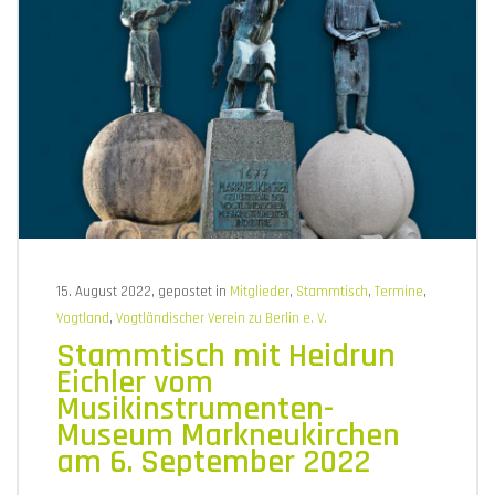
15. August 2022, gepostet in
Mitglieder
,
Stammtisch
,
Termine
,
Vogtland
,
Vogtländischer Verein zu Berlin e. V.
Stammtisch mit Heidrun
Eichler vom
Musikinstrumenten-
Museum Markneukirchen
am 6. September 2022