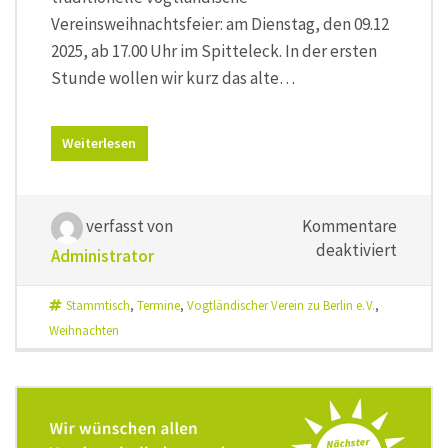
Vereinsweihnachtsfeier: am Dienstag, den 09.12
2025, ab 17.00 Uhr im Spitteleck. In der ersten
Stunde wollen wir kurz das alte…
Weiterlesen
verfasst von
Kommentare
für
deaktiviert
Administrator
Dr Rupp
kimmt
Stammtisch
,
Termine
,
Vogtländischer Verein zu Berlin e. V.
,
Weihnachten