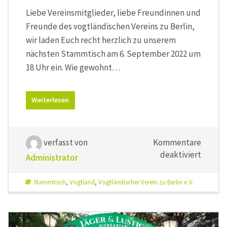
Liebe Vereinsmitglieder, liebe Freundinnen und
Freunde des vogtländischen Vereins zu Berlin,
wir laden Euch recht herzlich zu unserem
nächsten Stammtisch am 6. September 2022 um
18 Uhr ein. Wie gewohnt…
Weiterlesen
verfasst von
Kommentare
für
deaktiviert
Administrator
Stammt
mit
Stammtisch
,
Vogtland
,
Vogtländischer Verein zu Berlin e. V.
Heidrun
Eichler
vom