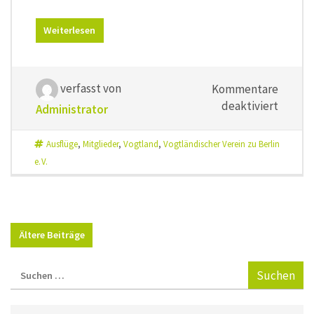
Weiterlesen
verfasst von
Kommentare
für
deaktiviert
Administrator
Vogtlan
2022
Ausflüge
,
Mitglieder
,
Vogtland
,
Vogtländischer Verein zu Berlin
e. V.
Ältere Beiträge