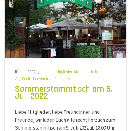
Musikin
Museu
Markneu
am
6.
Septem
2022
16. Juni 2022, gepostet in
Mitglieder
,
Stammtisch
,
Termine
,
Vogtländischer Verein zu Berlin e. V.
Sommerstammtisch am 5.
Juli 2022
Liebe Mitglieder, liebe Freundinnen und
Freunde, wir laden Euch alle recht herzlich zum
Sommerstammtisch am 5. Juli 2022 ab 18:00 Uhr