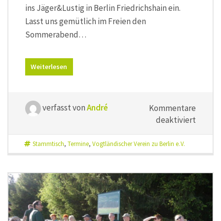
ins Jäger&Lustig in Berlin Friedrichshain ein.
Lasst uns gemütlich im Freien den
Sommerabend…
Weiterlesen
verfasst von
André
Kommentare
für
deaktiviert
Sommer
5.
Stammtisch
,
Termine
,
Vogtländischer Verein zu Berlin e. V.
Juli
2022