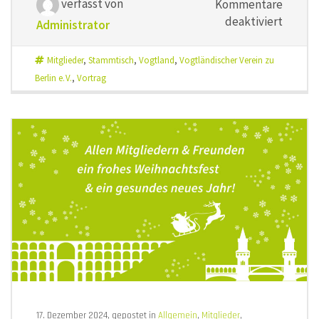
verfasst von
Kommentare
für
deaktiviert
Administrator
Unser
erster
Mitglieder
,
Stammtisch
,
Vogtland
,
Vogtländischer Verein zu
Vogtla
Berlin e. V.
,
Vortrag
des
Jahres
am
18.02.2
17. Dezember 2024, gepostet in
Allgemein
,
Mitglieder
,