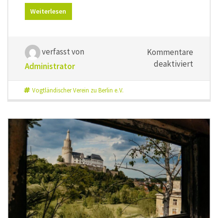
Weiterlesen
verfasst von
Kommentare
für
deaktiviert
Administrator
Wir
wünsch
Vogtländischer Verein zu Berlin e. V.
euch
einen
sonnige
Somme