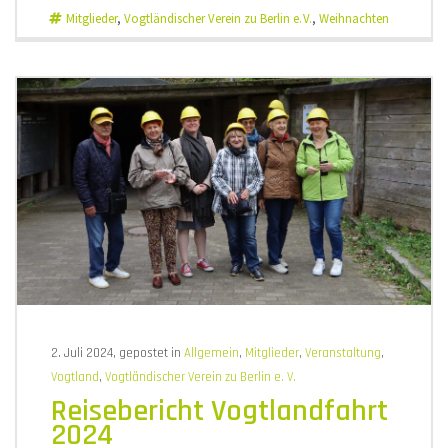
Mitglieder
,
Vogtländischer Verein zu Berlin e. V.
,
Weihnachten
2. Juli 2024, gepostet in
Allgemein
,
Mitglieder
,
Veranstaltung
,
Vogtland
,
Vogtländischer Verein zu Berlin e. V.
Reisebericht Vogtlandfahrt
2024