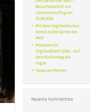
den Gärten der Welt –
Besuchsbericht von
unserem Ausflug am
25.06.2026
Mit dem Vogtländischen
Verein in die Gärten der
Welt
Reisebericht
Vogtlandfahrt 2026 – Auf
dem Kulturweg der
Vögte
Spass am Reimen
Neueste Kommentare