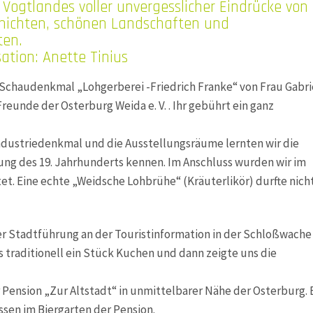
 Vogtlandes voller unvergesslicher Eindrücke von
chichten, schönen Landschaften und
ten.
ation: Anette Tinius
chaudenkmal „Lohgerberei -Friedrich Franke“ von Frau Gabri
Freunde der Osterburg Weida e. V. . Ihr gebührt ein ganz
ndustriedenkmal und die Ausstellungsräume lernten wir die
ung des 19. Jahrhunderts kennen. Im Anschluss wurden wir im
t. Eine echte „Weidsche Lohbrühe“ (Kräuterlikör) durfte nich
r Stadtführung an der Touristinformation in der Schloßwache
 traditionell ein Stück Kuchen und dann zeigte uns die
Pension „Zur Altstadt“ in unmittelbarer Nähe der Osterburg. 
n im Biergarten der Pension.