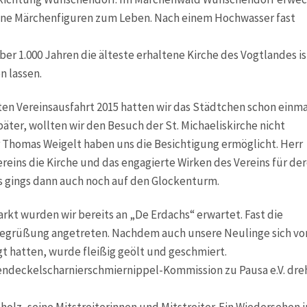
ine Märchenfiguren zum Leben. Nach einem Hochwasser fast
ber 1.000 Jahren die älteste erhaltene Kirche des Vogtlandes is
n lassen.
sten Vereinsausfahrt 2015 hatten wir das Städtchen schon einma
päter, wollten wir den Besuch der St. Michaeliskirche nicht
 Thomas Weigelt haben uns die Besichtigung ermöglicht. Herr
ereins die Kirche und das engagierte Wirken des Vereins für de
uns gings dann auch noch auf den Glockenturm.
kt wurden wir bereits an „De Erdachs“ erwartet. Fast die
egrüßung angetreten. Nachdem auch unsere Neulinge sich vo
t hatten, wurde fleißig geölt und geschmiert.
ndeckelscharnierschmiernippel-Kommission zu Pausa e.V. dre