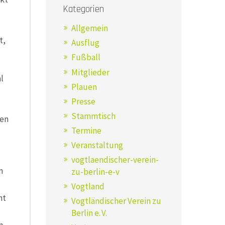
Kategorien
Allgemein
t,
Ausflug
Fußball
Mitglieder
l
Plauen
Presse
Stammtisch
ren
Termine
Veranstaltung
vogtlaendischer-verein-
n
zu-berlin-e-v
Vogtland
ht
Vogtländischer Verein zu
Berlin e. V.