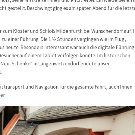
olz, seine Mitstreiterinnen und Mitstreiter. Ein Wiedersehen i
ht gestellt. Beschwingt ging es am späten Abend für die letzt
 zum Kloster und Schloß Mildenfurth bei Wünschendorf auf. 
zu einer Führung. Die 1 ½ Stunden vergingen wie im Flug,
is heute. Besonders interessant war auch die digitale Führung
 Besucher auf einem Tablet verfolgen konnte. Im historischen
 „Neu-Schenke“ in Langenwetzendorf endete unser
.
stransport und Navigation für die gesamte Fahrt, auch Ihnen
er.