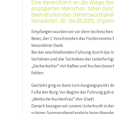
Eine Vereinsfahrt an die Wiege des
engagierten Menschen, tollen Ges
beeindruckenden Sehenswürdigkei
Reisedaten: 02.–04.05.2025, Organis
Empfangen wurden wir vor dem technischen S
Beier, der 1. Vorsitzenden des Fördervereins 
besonderer Dank.
Bei der anschließenden Führung durch das I
Verfahren und die Techniken der Lederfertig
„Gerberkeller“ mit Kaffee und Kuchen bewirte
fehlen.
Gestärkt ging es dann zum Ausgangspunkt de
Fuße der Burg. Vor Beginn der Führung gab es
„Weidsche Kuchenfrau“ ihre Stadt.
Danach bezogen wir unsere Unterkunft in der 
schöner Sommerabend endete beim Abendesse