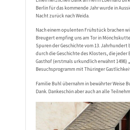
Einen herzlichen Dank an Herrn Eberhard Birkh
Berlin für das kommende Jahr wurde in Aussic
Nacht zurück nach Weida.
Nach einem opulenten Frühstück brachen wir
Breugert empfing uns am Tor in Mönchskutte 
Spuren der Geschichte vom 13. Jahrhundert b
durch die Geschichte des Klosters, die jeder
Gasthof (erstmals urkundlich erwähnt 1498)
Besuchsprogramm mit Thüringer Gastlichkeit
Familie Buhl übernahm in bewährter Weise Bu
Dank. Dankeschön aber auch an alle Teilnehm