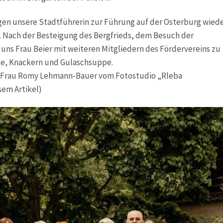
gen unsere Stadtführerin zur Führung auf der Osterburg wiede
d. Nach der Besteigung des Bergfrieds, dem Besuch der
s Frau Beier mit weiteren Mitgliedern des Fördervereins zu
, Knackern und Gulaschsuppe.
s Frau Romy Lehmann-Bauer vom Fotostudio „Rleba
sem Artikel)