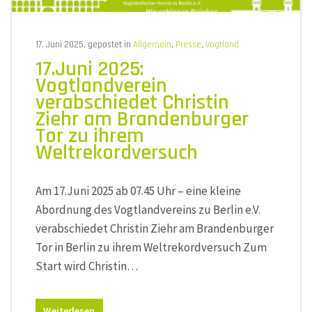
das
Café
Trömel
17. Juni 2025, gepostet in
Allgemein
,
Presse
,
Vogtland
17.Juni 2025:
Vogtlandverein
verabschiedet Christin
Ziehr am Brandenburger
Tor zu ihrem
Weltrekordversuch
Am 17.Juni 2025 ab 07.45 Uhr – eine kleine
Abordnung des Vogtlandvereins zu Berlin e.V.
verabschiedet Christin Ziehr am Brandenburger
Tor in Berlin zu ihrem Weltrekordversuch Zum
Start wird Christin…
Weiterlesen