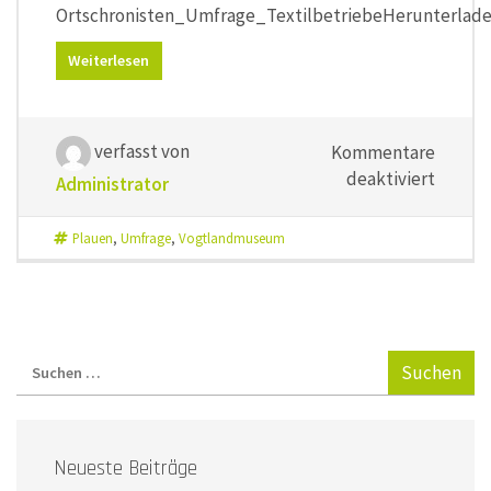
Ortschronisten_Umfrage_TextilbetriebeHerunterlad
Weiterlesen
verfasst von
Kommentare
für
deaktiviert
Administrator
Umfrag
des
Plauen
,
Umfrage
,
Vogtlandmuseum
Vogtla
Plauen
Neueste Beiträge