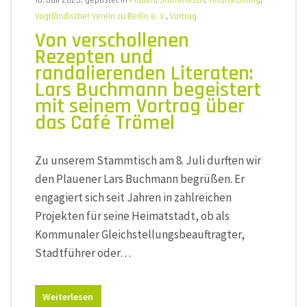
10. Juli 2025, gepostet in
Plauen
,
Stammtisch
,
Veranstaltung
,
Vogtländischer Verein zu Berlin e. V.
,
Vortrag
Von verschollenen
Rezepten und
randalierenden Literaten:
Lars Buchmann begeistert
mit seinem Vortrag über
das Café Trömel
Zu unserem Stammtisch am 8. Juli durften wir
den Plauener Lars Buchmann begrüßen. Er
engagiert sich seit Jahren in zahlreichen
Projekten für seine Heimatstadt, ob als
Kommunaler Gleichstellungsbeauftragter,
Stadtführer oder…
Weiterlesen