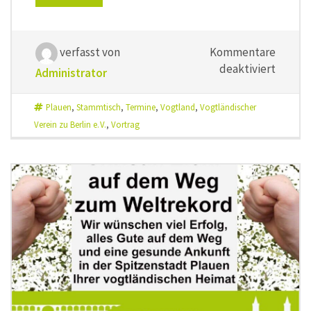
verfasst von
Kommentare
für
deaktiviert
Administrator
Vogtla
am
Plauen
,
Stammtisch
,
Termine
,
Vogtland
,
Vogtländischer
8.
Verein zu Berlin e. V.
,
Vortrag
Juli
2025,
18
Uhr
mit
einem
Vortrag
von
Lars
Buchm
über