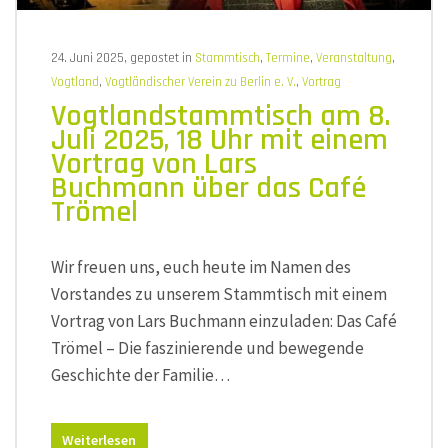
Café
Trömel
24. Juni 2025, gepostet in
Stammtisch
,
Termine
,
Veranstaltung
,
Vogtland
,
Vogtländischer Verein zu Berlin e. V.
,
Vortrag
Vogtlandstammtisch am 8.
Juli 2025, 18 Uhr mit einem
Vortrag von Lars
Buchmann über das Café
Trömel
Wir freuen uns, euch heute im Namen des
Vorstandes zu unserem Stammtisch mit einem
Vortrag von Lars Buchmann einzuladen: Das Café
Trömel – Die faszinierende und bewegende
Geschichte der Familie…
Weiterlesen