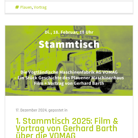
Café
Plauen
,
Vortrag
Trömel
–
Ein
Vortrag
von
Lars
Buchm
17. Dezember 2024, gepostet in
1. Stammtisch 2025: Film &
Vortrag von Gerhard Barth
über die VOMAG